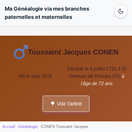
Ma Généalogie via mes branches
paternelles et maternelles
Toussaint Jacques CONEN
Décédé le 4 juillet 1751 à St
Né le vers 1679
Germain de Rennes (35)
à
l'âge de 72 ans
🌳 Voir l'arbre
Accueil
Généalogie
CONEN Toussaint Jacques