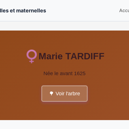
les et maternelles
Accu
Marie TARDIFF
Née le avant 1625
🌳 Voir l'arbre