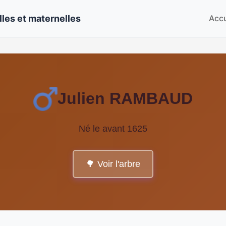
les et maternelles
Accu
Julien RAMBAUD
Né le avant 1625
🌳 Voir l'arbre