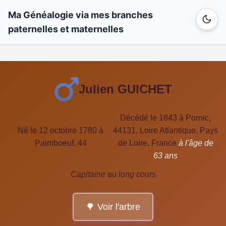
Ma Généalogie via mes branches
paternelles et maternelles
Julien GUICHET
Décédé le 1843 à Pornic,
Né le 12 octobre 1780 à
44131, Loire Atlantique, Pays
Paimboeuf, 44
de Loire, France
à l'âge de
63 ans
Capitaine au long cours
🌳 Voir l'arbre