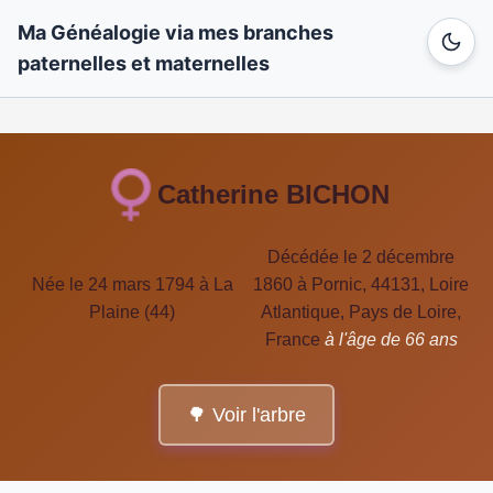
Ma Généalogie via mes branches
paternelles et maternelles
Catherine BICHON
Décédée le 2 décembre
Née le 24 mars 1794 à La
1860 à Pornic, 44131, Loire
Plaine (44)
Atlantique, Pays de Loire,
France
à l'âge de 66 ans
🌳 Voir l'arbre