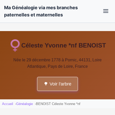
Ma Généalogie via mes branches
paternelles et maternelles
Céleste Yvonne *nf BENOIST
Née le 29 décembre 1778 à Pornic, 44131, Loire
Atlantique, Pays de Loire, France
🌳 Voir l'arbre
Accueil
Généalogie
BENOIST Céleste Yvonne *nf