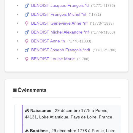
BENOIST Jacques François *d
(°1771-†1776)
BENOIST François Michel *nf
(°1771)
BENOIST Geneviève Anne *nf
(°1773-†1833)
BENOIST Michel Alexandre *nf
(°1774-†1803)
BENOIST Anne *n
(°1776-†1833)
BENOIST Joseph François *ndf
(°1780-†1780)
BENOIST Louise Marie
(°1786)
📅 Événements
👶 Naissance
, 29 décembre 1778 à Pornic,
44131, Loire Atlantique, Pays de Loire, France
⛪ Baptême
, 29 décembre 1778 à Pornic, Loire