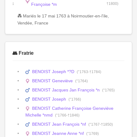
:
†1800)
Françoise *m
💑 Mariés le 17 mai 1763 à Noirmoutier-en-l'ile,
Vendée, France
👥 Fratrie
BENOIST Joseph *?D
(°1763-†1784)
BENOIST Geneviève
(°1764)
BENOIST Jacques Jan François *n
(°1765)
BENOIST Joseph
(°1766)
BENOIST Catherine Françoise Geneviève
Michelle *nmd
(°1766-†1846)
BENOIST Jean François *nf
(°1767-†1850)
BENOIST Jeanne Anne *nf
(°1769)