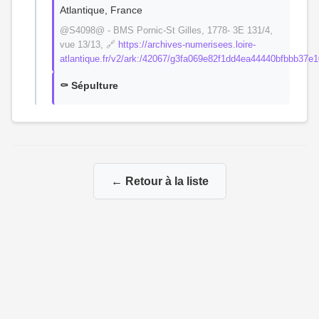
Atlantique, France
@S4098@ - BMS Pornic-St Gilles, 1778- 3E 131/4,
vue 13/13, 🔗
https://archives-numerisees.loire-
atlantique.fr/v2/ark:/42067/g3fa069e82f1dd4ea44440bfb
⚰️ Sépulture
← Retour à la liste