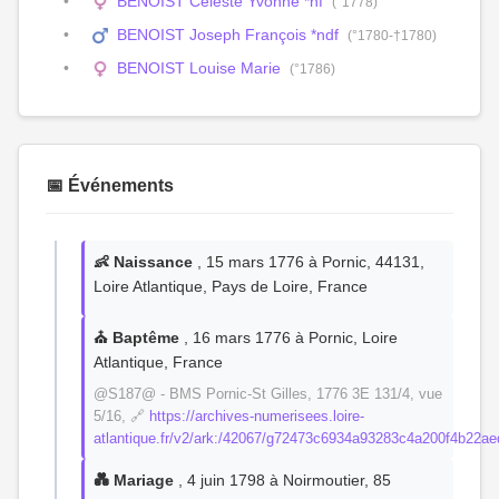
BENOIST Céleste Yvonne *nf
(°1778)
BENOIST Joseph François *ndf
(°1780-†1780)
BENOIST Louise Marie
(°1786)
📅 Événements
👶 Naissance
, 15 mars 1776 à Pornic, 44131,
Loire Atlantique, Pays de Loire, France
⛪ Baptême
, 16 mars 1776 à Pornic, Loire
Atlantique, France
@S187@ - BMS Pornic-St Gilles, 1776 3E 131/4, vue
5/16, 🔗
https://archives-numerisees.loire-
atlantique.fr/v2/ark:/42067/g72473c6934a93283c4a200f4
💑 Mariage
, 4 juin 1798 à Noirmoutier, 85