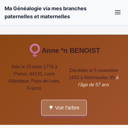
Ma Généalogie via mes branches
paternelles et maternelles
Anne *n BENOIST
Née le 15 mars 1776 à
Décédée le 5 novembre
Pornic, 44131, Loire
1833 à Noirmoutier, 85
à
Atlantique, Pays de Loire,
l'âge de 57 ans
France
🌳 Voir l'arbre