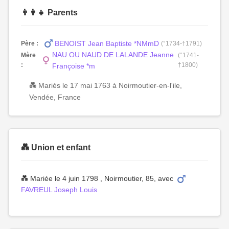
👨‍👩‍👧 Parents
BENOIST Jean Baptiste *NMmD
Père :
(°1734-†1791)
NAU OU NAUD DE LALANDE Jeanne
Mère
(°1741-
:
†1800)
Françoise *m
💑 Mariés le 17 mai 1763 à Noirmoutier-en-l'ile,
Vendée, France
💑 Union et enfant
💑 Mariée le 4 juin 1798 , Noirmoutier, 85, avec
FAVREUL Joseph Louis