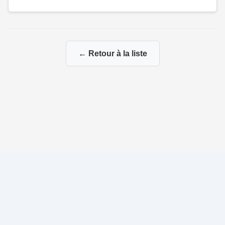
← Retour à la liste
© 2026 Ma Généalogie via mes branches paternelles et
maternelles