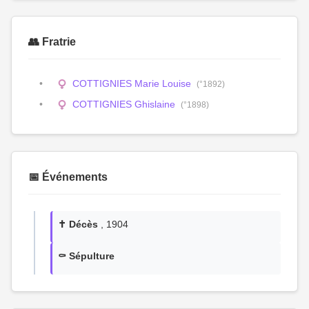
👥 Fratrie
COTTIGNIES Marie Louise
(°1892)
COTTIGNIES Ghislaine
(°1898)
📅 Événements
✝️ Décès
, 1904
⚰️ Sépulture