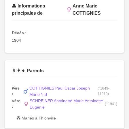
👤 Informations
Anne Marie
principales de
COTTIGNIES
Décès :
1904
👨‍👩‍👧 Parents
COTTIGNIES Paul Oscar Joseph
Père
(°1849-
:
†1919)
Marie *nd
SCHREINER Antoinette Marie Antoinette
Mère
(†1941)
:
Eugénie
💑 Mariés à Thionville