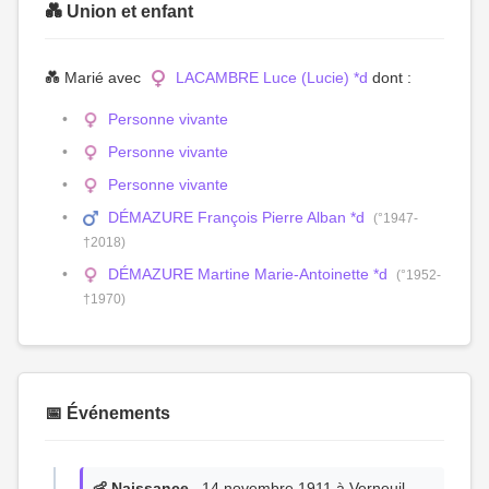
💑 Union et enfant
💑 Marié avec
LACAMBRE Luce (Lucie) *d
dont :
Personne vivante
Personne vivante
Personne vivante
DÉMAZURE François Pierre Alban *d
(°1947-
†2018)
DÉMAZURE Martine Marie-Antoinette *d
(°1952-
†1970)
📅 Événements
👶 Naissance
, 14 novembre 1911 à Verneuil-