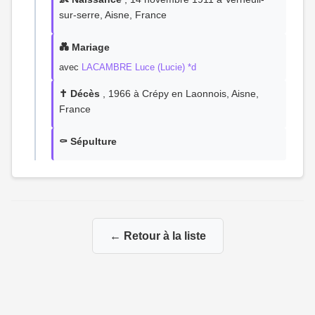
sur-serre, Aisne, France
💑 Mariage
avec
LACAMBRE Luce (Lucie) *d
✝️ Décès
, 1966 à Crépy en Laonnois, Aisne,
France
⚰️ Sépulture
← Retour à la liste