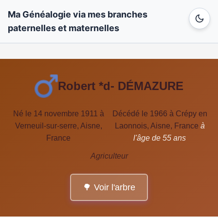
Ma Généalogie via mes branches
paternelles et maternelles
Robert *d- DÉMAZURE
Né le 14 novembre 1911 à
Décédé le 1966 à Crépy en
Verneuil-sur-serre, Aisne,
Laonnois, Aisne, France
à
France
l'âge de 55 ans
Agriculteur
🌳 Voir l'arbre