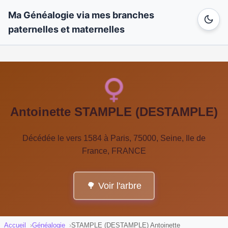
Ma Généalogie via mes branches
paternelles et maternelles
Antoinette STAMPLE (DESTAMPLE)
Décédée le vers 1584 à Paris, 75000, Seine, Ile de
France, FRANCE
🌳 Voir l'arbre
Accueil
Généalogie
STAMPLE (DESTAMPLE) Antoinette