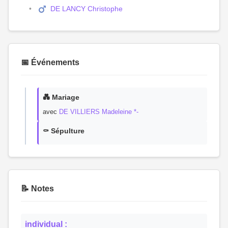
DE LANCY Christophe
📅 Événements
💑 Mariage
avec
DE VILLIERS Madeleine *-
⚰️ Sépulture
📝 Notes
individual :