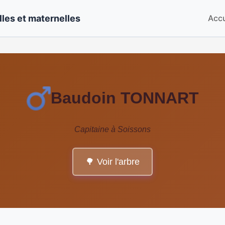
les et maternelles
Accu
Baudoin TONNART
Capitaine à Soissons
🌳 Voir l'arbre