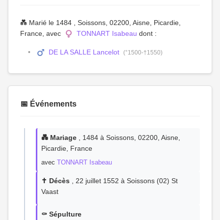
💑 Marié le 1484 , Soissons, 02200, Aisne, Picardie,
France, avec
TONNART Isabeau
dont :
DE LA SALLE Lancelot
(°1500-†1550)
📅 Événements
💑 Mariage
, 1484 à Soissons, 02200, Aisne,
Picardie, France
avec
TONNART Isabeau
✝️ Décès
, 22 juillet 1552 à Soissons (02) St
Vaast
⚰️ Sépulture