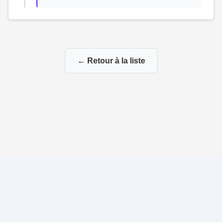
← Retour à la liste
© 2026 Ma Généalogie via mes branches paternelles et