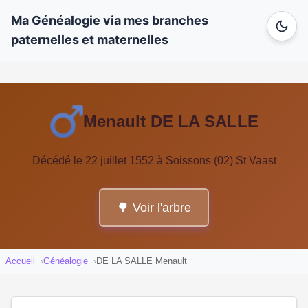
Ma Généalogie via mes branches
paternelles et maternelles
Menault DE LA SALLE
Décédé le 22 juillet 1552 à Soissons (02) St Vaast
🌳 Voir l'arbre
Accueil
Généalogie
DE LA SALLE Menault