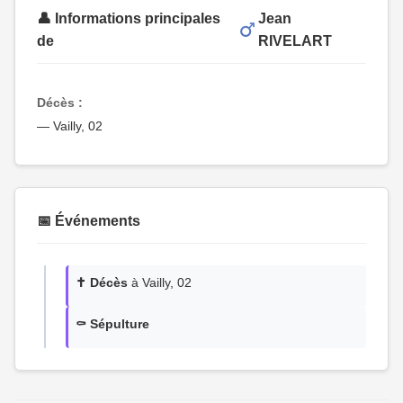
👤 Informations principales
Jean
de
RIVELART
Décès :
— Vailly, 02
📅 Événements
✝️ Décès
à Vailly, 02
⚰️ Sépulture