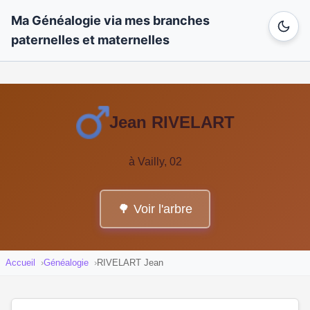
Ma Généalogie via mes branches
paternelles et maternelles
Jean RIVELART
à Vailly, 02
🌳 Voir l'arbre
Accueil
Généalogie
RIVELART Jean