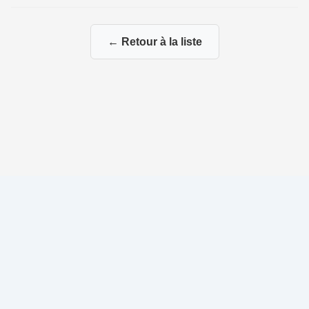
← Retour à la liste
© 2026 Ma Généalogie via mes branches paternelles et
maternelles
|
|
Propulsé par
Gene-Niegles
|
Administration