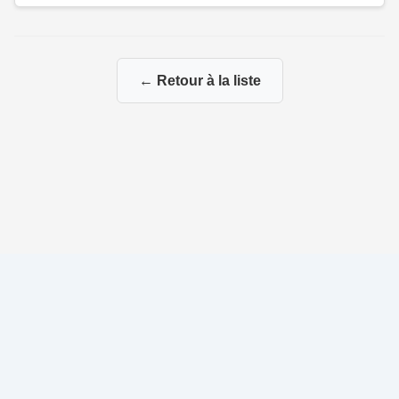
← Retour à la liste
© 2026 Ma Généalogie via mes branches paternelles et
maternelles