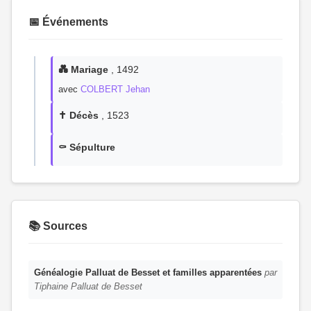
📅 Événements
💑 Mariage
, 1492
avec
COLBERT Jehan
✝️ Décès
, 1523
⚰️ Sépulture
📚 Sources
Généalogie Palluat de Besset et familles apparentées
par
Tiphaine Palluat de Besset