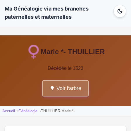
Ma Généalogie via mes branches
paternelles et maternelles
Marie *- THUILLIER
Décédée le 1523
🌳 Voir l'arbre
Accueil
Généalogie
THUILLIER Marie *-