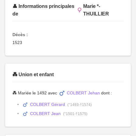
👤 Informations principales
Marie *-
de
THUILLIER
Décès :
1523
💑 Union et enfant
💑 Mariée le 1492 avec
COLBERT Jehan
dont :
COLBERT Gérard
(°1493-†1574)
COLBERT Jean
(°1501-†1575)