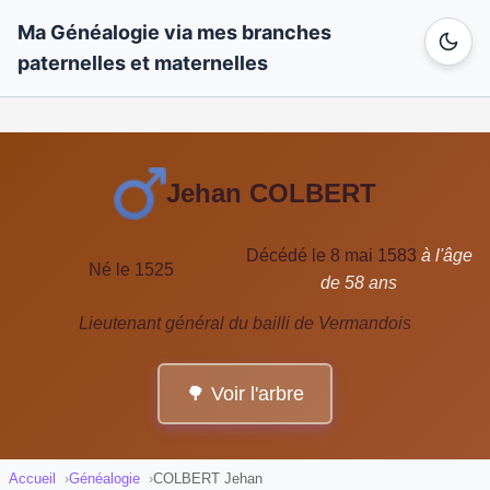
Ma Généalogie via mes branches
paternelles et maternelles
Jehan COLBERT
Décédé le 8 mai 1583
à l'âge
Né le 1525
de 58 ans
Lieutenant général du bailli de Vermandois
🌳 Voir l'arbre
Accueil
Généalogie
COLBERT Jehan