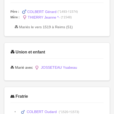
COLBERT Gérard
Père :
(°1493-†1574)
THIERRY Jeanne *-
Mère :
(†1548)
💑 Mariés le vers 1519 à Reims (51)
💑 Union et enfant
💑 Marié avec
JOSSETEAU Ysabeau
👥 Fratrie
COLBERT Oudard
(°1520-†1573)