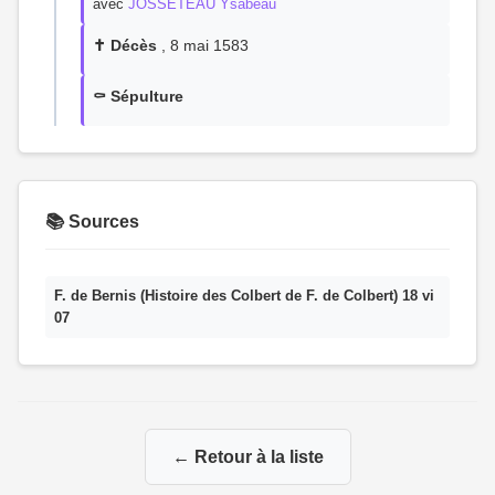
avec
JOSSETEAU Ysabeau
✝️ Décès
, 8 mai 1583
⚰️ Sépulture
📚 Sources
F. de Bernis (Histoire des Colbert de F. de Colbert) 18 vi
07
← Retour à la liste