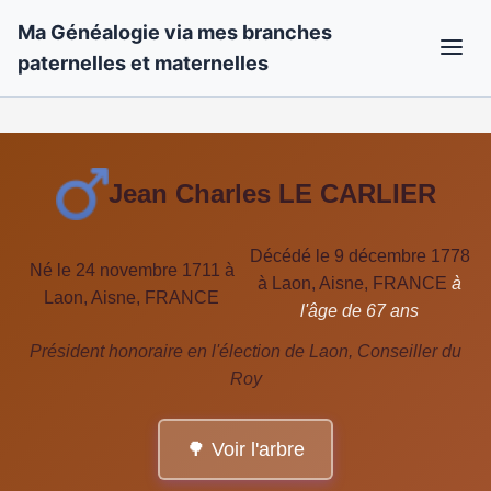
Ma Généalogie via mes branches
paternelles et maternelles
Jean Charles LE CARLIER
Décédé le 9 décembre 1778
Né le 24 novembre 1711 à
à Laon, Aisne, FRANCE
à
Laon, Aisne, FRANCE
l'âge de 67 ans
Président honoraire en l'élection de Laon, Conseiller du
Roy
🌳 Voir l'arbre