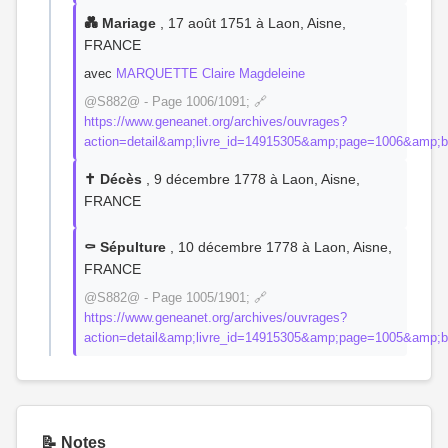
💑 Mariage
, 17 août 1751 à Laon, Aisne,
FRANCE
avec
MARQUETTE Claire Magdeleine
@S882@ - Page 1006/1091; 🔗
https://www.geneanet.org/archives/ouvrages?
action=detail&amp;livre_id=14915305&amp;page=1006&amp;
✝️ Décès
, 9 décembre 1778 à Laon, Aisne,
FRANCE
⚰️ Sépulture
, 10 décembre 1778 à Laon, Aisne,
FRANCE
@S882@ - Page 1005/1901; 🔗
https://www.geneanet.org/archives/ouvrages?
action=detail&amp;livre_id=14915305&amp;page=1005&amp;
📝 Notes