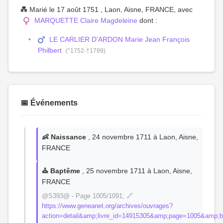
💑 Marié le 17 août 1751 , Laon, Aisne, FRANCE, avec
MARQUETTE Claire Magdeleine
dont :
LE CARLIER D'ARDON Marie Jean François
Philbert
(°1752-†1799)
📅 Événements
👶 Naissance
, 24 novembre 1711 à Laon, Aisne,
FRANCE
⛪ Baptême
, 25 novembre 1711 à Laon, Aisne,
FRANCE
@S393@ - Page 1005/1091; 🔗
https://www.geneanet.org/archives/ouvrages?
action=detail&amp;livre_id=14915305&amp;page=1005&amp;