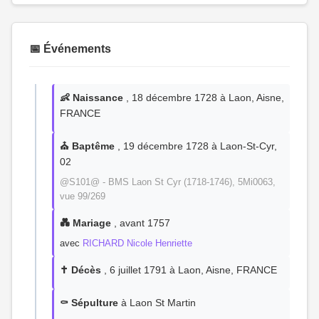
📅 Événements
👶 Naissance
, 18 décembre 1728 à Laon, Aisne,
FRANCE
⛪ Baptême
, 19 décembre 1728 à Laon-St-Cyr,
02
@S101@ - BMS Laon St Cyr (1718-1746), 5Mi0063,
vue 99/269
💑 Mariage
, avant 1757
avec
RICHARD Nicole Henriette
✝️ Décès
, 6 juillet 1791 à Laon, Aisne, FRANCE
⚰️ Sépulture
à Laon St Martin