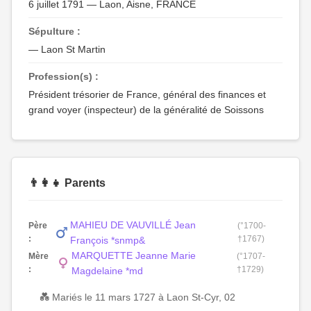
6 juillet 1791 — Laon, Aisne, FRANCE
Sépulture :
— Laon St Martin
Profession(s) :
Président trésorier de France, général des finances et
grand voyer (inspecteur) de la généralité de Soissons
👨‍👩‍👧 Parents
MAHIEU DE VAUVILLÉ Jean
Père
(°1700-
:
†1767)
François *snmp&
MARQUETTE Jeanne Marie
Mère
(°1707-
:
†1729)
Magdelaine *md
💑 Mariés le 11 mars 1727 à Laon St-Cyr, 02