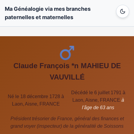
Ma Généalogie via mes branches
paternelles et maternelles
Claude François *n MAHIEU DE
VAUVILLÉ
Décédé le 6 juillet 1791 à
Né le 18 décembre 1728 à
Laon, Aisne, FRANCE
à
Laon, Aisne, FRANCE
l'âge de 63 ans
Président trésorier de France, général des finances et
grand voyer (inspecteur) de la généralité de Soissons