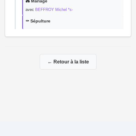
💑 Mariage
avec
BEFFROY Michel *s-
⚰️ Sépulture
← Retour à la liste