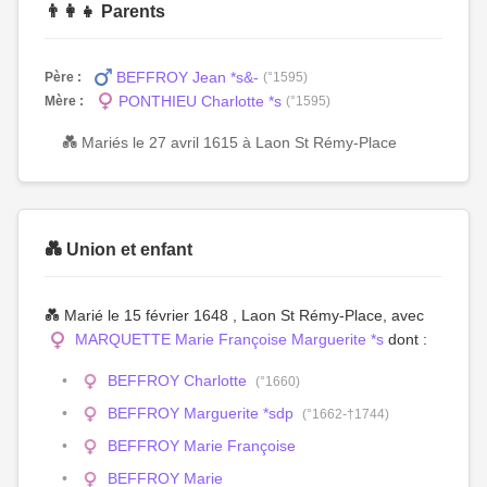
👨‍👩‍👧 Parents
BEFFROY Jean *s&-
Père :
(°1595)
PONTHIEU Charlotte *s
Mère :
(°1595)
💑 Mariés le 27 avril 1615 à Laon St Rémy-Place
💑 Union et enfant
💑 Marié le 15 février 1648 , Laon St Rémy-Place, avec
MARQUETTE Marie Françoise Marguerite *s
dont :
BEFFROY Charlotte
(°1660)
BEFFROY Marguerite *sdp
(°1662-†1744)
BEFFROY Marie Françoise
BEFFROY Marie