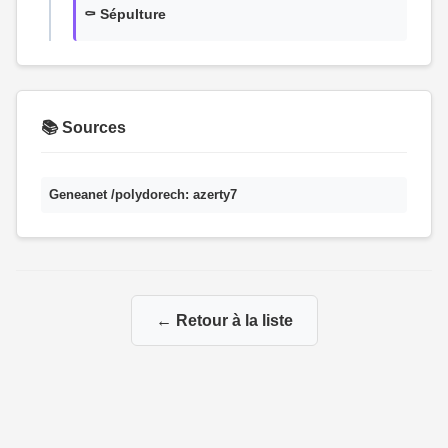
⚰️ Sépulture
📚 Sources
Geneanet /polydorech: azerty7
← Retour à la liste