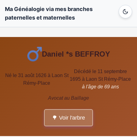
Ma Généalogie via mes branches
paternelles et maternelles
Daniel *s BEFFROY
Décédé le 11 septembre
Né le 31 août 1626 à Laon St
1695 à Laon St Rémy-Place
Rémy-Place
à l'âge de 69 ans
Avocat au Baillage
🌳 Voir l'arbre