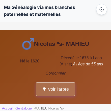
Ma Généalogie via mes branches
paternelles et maternelles
Nicolas *s- MAHIEU
Décédé le 1675 à Laon
Né le 1620
(Aisne)
à l'âge de 55 ans
Cordonnier
🌳 Voir l'arbre
Accueil
Généalogie
MAHIEU Nicolas *s-