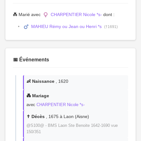
💑 Marié avec
CHARPENTIER Nicole *s-
dont :
MAHIEU Rémy ou Jean ou Henri *s
(†1691)
📅 Événements
👶 Naissance
, 1620
💑 Mariage
avec
CHARPENTIER Nicole *s-
✝️ Décès
, 1675 à Laon (Aisne)
@S100@ - BMS Laon Ste Benoite 1642-1690 vue
150/351