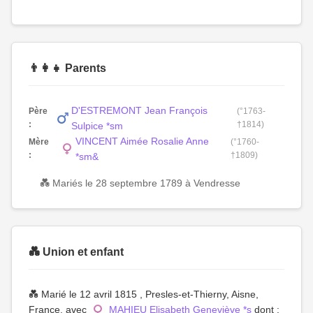
👨‍👩‍👧 Parents
D'ESTREMONT Jean François
Père
(°1763-
:
†1814)
Sulpice *sm
VINCENT Aimée Rosalie Anne
Mère
(°1760-
:
†1809)
*sm&
💑 Mariés le 28 septembre 1789 à Vendresse
💑 Union et enfant
💑 Marié le 12 avril 1815 , Presles-et-Thierny, Aisne,
France, avec
MAHIEU Elisabeth Geneviève *s
dont :