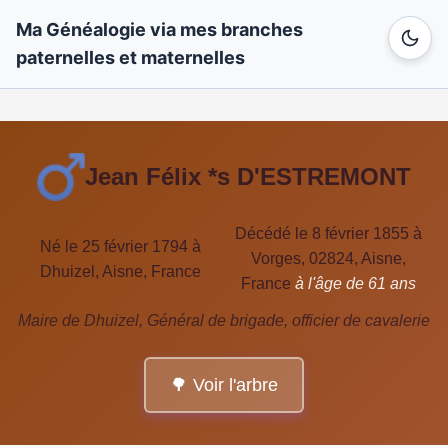
Ma Généalogie via mes branches
paternelles et maternelles
Jean Félix *s D'ESTREMONT
Décédé le 8 février 1855 à
Né le 25 février 1794 à
Vorges, 02824, Aisne,
Dhuizel, Aisne, France
France
à l'âge de 61 ans
Maire de Dhuizel, Général de brigade, officier de cavalerie
🌳 Voir l'arbre