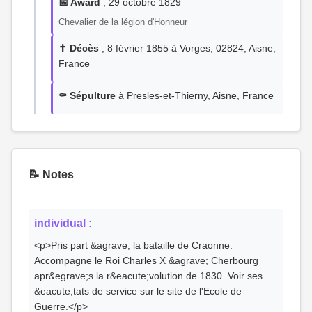
📅 Award
, 29 octobre 1829
Chevalier de la légion d'Honneur
✝️ Décès
, 8 février 1855 à Vorges, 02824, Aisne,
France
⚰️ Sépulture
à Presles-et-Thierny, Aisne, France
📝 Notes
individual :
<p>Pris part &agrave; la bataille de Craonne.
Accompagne le Roi Charles X &agrave; Cherbourg
apr&egrave;s la r&eacute;volution de 1830. Voir ses
&eacute;tats de service sur le site de l'Ecole de
Guerre.</p>