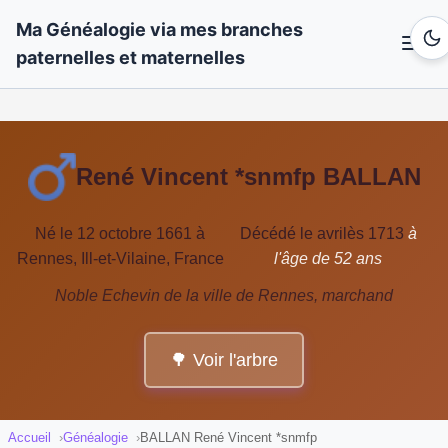
Ma Généalogie via mes branches
paternelles et maternelles
René Vincent *snmfp BALLAN
Né le 12 octobre 1661 à
Décédé le avrilès 1713
à
Rennes, Ill-et-Vilaine, France
l'âge de 52 ans
Noble Echevin de la ville de Rennes, marchand
🌳 Voir l'arbre
Accueil
Généalogie
BALLAN René Vincent *snmfp