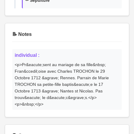
⚰️ Sépulture
📝 Notes
individual :
<p>Pr&eacute;sent au mariage de sa fille&nbsp;
Fran&ccedil;oise avec Charles TROCHON le 29
Octobre 1712 &agrave; Rennes. Parrain de Marie
TROCHON sa petite-fille baptis&eacute;e le 17
Octobre 1713 &agrave; Nantes st Nicolas. Pas
trouv&eacute; le d&eacute;c&egrave;s.</p>
<p>&nbsp;</p>