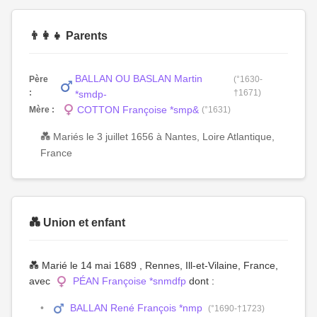
👨‍👩‍👧 Parents
BALLAN OU BASLAN Martin
Père
(°1630-
:
†1671)
*smdp-
COTTON Françoise *smp&
Mère :
(°1631)
💑 Mariés le 3 juillet 1656 à Nantes, Loire Atlantique,
France
💑 Union et enfant
💑 Marié le 14 mai 1689 , Rennes, Ill-et-Vilaine, France,
avec
PÉAN Françoise *snmdfp
dont :
BALLAN René François *nmp
(°1690-†1723)