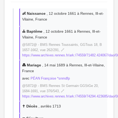
👶 Naissance
, 12 octobre 1661 à Rennes, Ill-et-
Vilaine, France
⛪ Baptême
, 12 octobre 1661 à Rennes, Ill-et-
Vilaine, France
@S872@ - BMS Rennes Toussaints, GGTous 18, B
1657-1662, vue 262/291, 🔗
https://www.archives.rennes.fr/ark:/74559/71482.424067/dao/0
💑 Mariage
, 14 mai 1689 à Rennes, Ill-et-Vilaine,
France
avec
PÉAN Françoise *snmdfp
@S872@ - BMS Rennes St Germain GGStGe 20,
1684-1691, vue 376/543, 🔗
https://www.archives.rennes.fr/ark:/74559/74294.423685/dao/0
✝️ Décès
, avrilès 1713