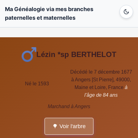
Ma Généalogie via mes branches
paternelles et maternelles
Lézin *sp BERTHELOT
Décédé le 7 décembre 1677
à Angers [St Pierre], 49000,
Né le 1593
Maine et Loire, France
à
l'âge de 84 ans
Marchand à Angers
🌳 Voir l'arbre