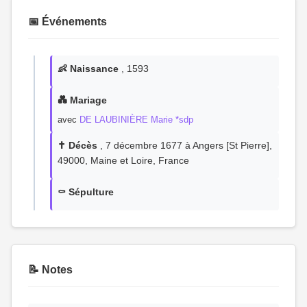
📅 Événements
👶 Naissance
, 1593
💑 Mariage
avec
DE LAUBINIÈRE Marie *sdp
✝️ Décès
, 7 décembre 1677 à Angers [St Pierre],
49000, Maine et Loire, France
⚰️ Sépulture
📝 Notes