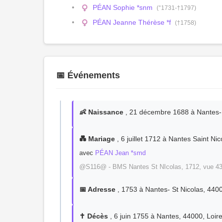
PÉAN Sophie *snm
(°1731-†1797)
PÉAN Jeanne Thérèse *f
(†1758)
📅 Événements
👶 Naissance
, 21 décembre 1688 à Nantes- S
💑 Mariage
, 6 juillet 1712 à Nantes Saint Ni
avec
PÉAN Jean *smd
@S116@ - BMS Nantes St NIcolas, 1712, vue 43
📅 Adresse
, 1753 à Nantes- St Nicolas, 4400
✝️ Décès
, 6 juin 1755 à Nantes, 44000, Loire