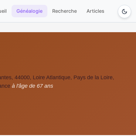
eil
Généalogie
Recherche
Articles
ntes, 44000, Loire Atlantique, Pays de la Loire,
ance
à l'âge de 67 ans