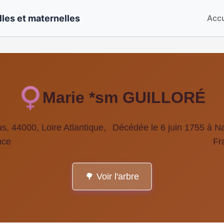
les et maternelles
Accu
Marie *sm GUILLORÉ
, 44000, Loire Atlantique,
Décédée le 6 juin 1755 à Na
nce
Fr
🌳 Voir l'arbre