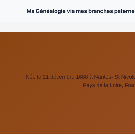
Ma Généalogie via mes branches paternel
Née le 21 décembre 1688 à Nantes- St Nicolas
Pays de la Loire, Fra