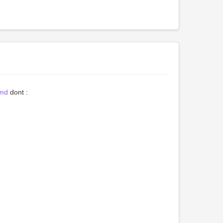
smd
dont :