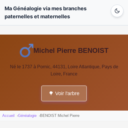
Ma Généalogie via mes branches
paternelles et maternelles
Michel Pierre BENOIST
Né le 1737 à Pornic, 44131, Loire Atlantique, Pays de
Loire, France
🌳 Voir l'arbre
Accueil
Généalogie
BENOIST Michel Pierre