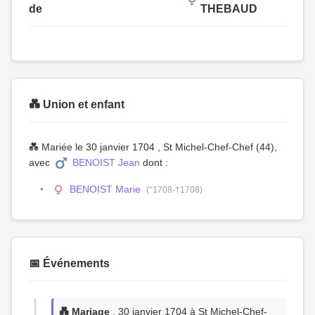
de
THEBAUD
💑 Union et enfant
💑 Mariée le 30 janvier 1704 , St Michel-Chef-Chef (44),
avec
BENOIST Jean
dont :
BENOIST Marie
(°1708-†1708)
📅 Événements
💑 Mariage
, 30 janvier 1704 à St Michel-Chef-