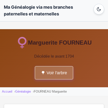
Ma Généalogie via mes branches
paternelles et maternelles
Marguerite FOURNEAU
Décédée le avant 1704
🌳 Voir l'arbre
Accueil
Généalogie
FOURNEAU Marguerite