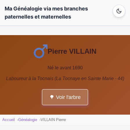
Ma Généalogie via mes branches
paternelles et maternelles
Pierre VILLAIN
Né le avant 1690
Laboureur à la Tocnais (La Tocnaye en Sainte Marie - 44)
🌳 Voir l'arbre
Accueil
Généalogie
VILLAIN Pierre