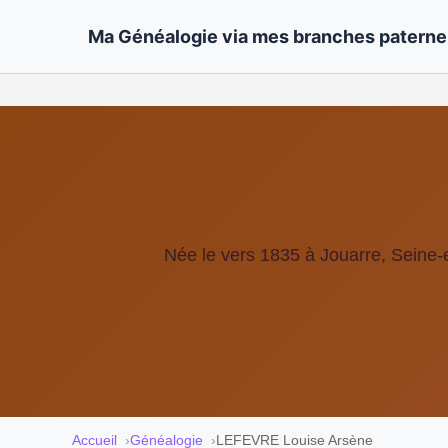
Ma Généalogie via mes branches paternel
Née le vers 1835 à Jouarre, Seine-
Accueil
Généalogie
LEFEVRE Louise Arsène