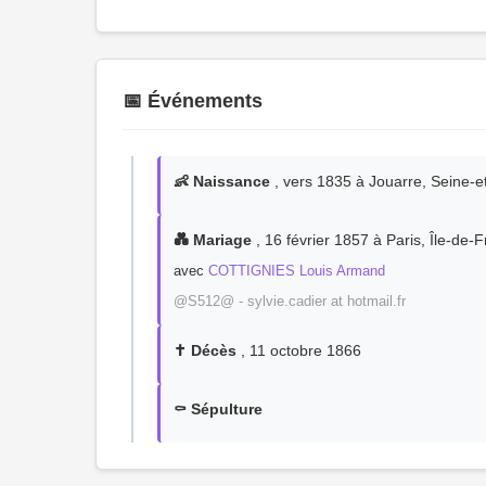
📅 Événements
👶 Naissance
, vers 1835 à Jouarre, Seine-
💑 Mariage
, 16 février 1857 à Paris, Île-de-
avec
COTTIGNIES Louis Armand
@S512@ - sylvie.cadier at hotmail.fr
✝️ Décès
, 11 octobre 1866
⚰️ Sépulture