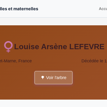
les et maternelles
Accu
Louise Arsène LEFEVRE
et-Marne, France
Décédée le 1
🌳 Voir l'arbre