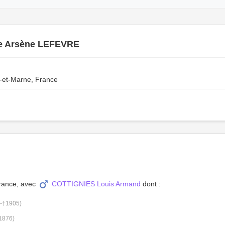
e Arsène LEFEVRE
-et-Marne, France
France, avec
COTTIGNIES Louis Armand
dont :
-†1905)
1876)