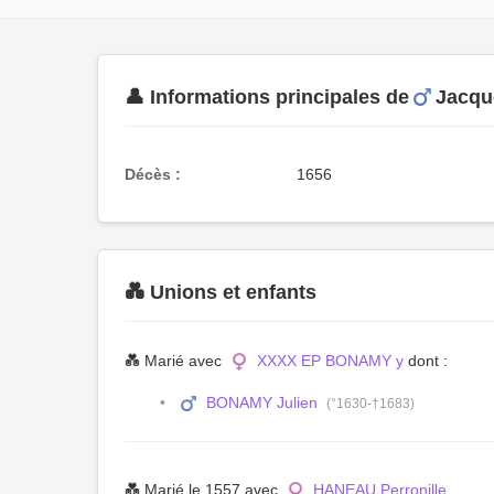
👤 Informations principales de
Jacq
Décès :
1656
💑 Unions et enfants
💑 Marié avec
XXXX EP BONAMY y
dont :
BONAMY Julien
(°1630-†1683)
💑 Marié le 1557 avec
HANEAU Perronille