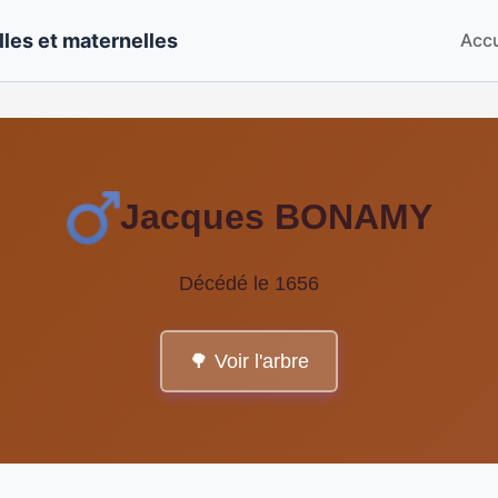
les et maternelles
Accu
Jacques BONAMY
Décédé le 1656
🌳 Voir l'arbre