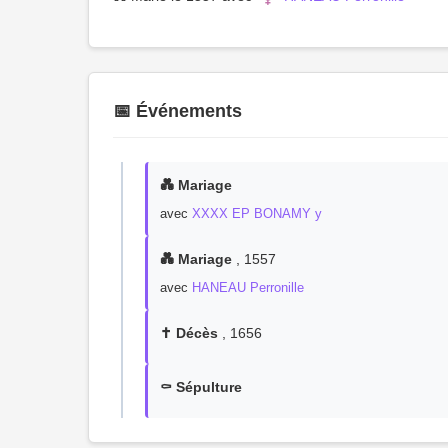
📅 Événements
💑 Mariage
avec
XXXX EP BONAMY y
💑 Mariage
, 1557
avec
HANEAU Perronille
✝️ Décès
, 1656
⚰️ Sépulture