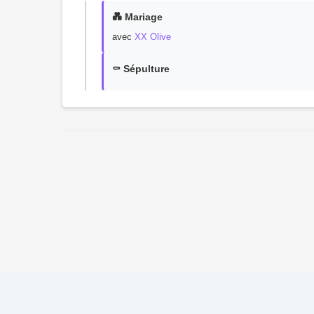
💑 Mariage
avec
XX Olive
⚰️ Sépulture