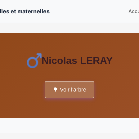
les et maternelles
Accu
Nicolas LERAY
🌳 Voir l'arbre