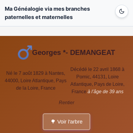
Ma Généalogie via mes branches
paternelles et maternelles
Georges *- DEMANGEAT
Décédé le 22 avril 1868 à
Né le 7 août 1829 à Nantes,
Pornic, 44131, Loire
44000, Loire Atlantique, Pays
Atlantique, Pays de Loire,
de la Loire, France
France
à l'âge de 39 ans
Rentier
🌳 Voir l'arbre