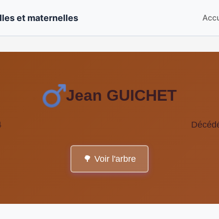
les et maternelles
Accu
Jean GUICHET
4
Décédé
🌳 Voir l'arbre