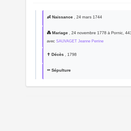
👶 Naissance
, 24 mars 1744
💑 Mariage
, 24 novembre 1778 à Pornic, 4413
avec
SAUVAGET Jeanne Perrine
✝️ Décès
, 1798
⚰️ Sépulture