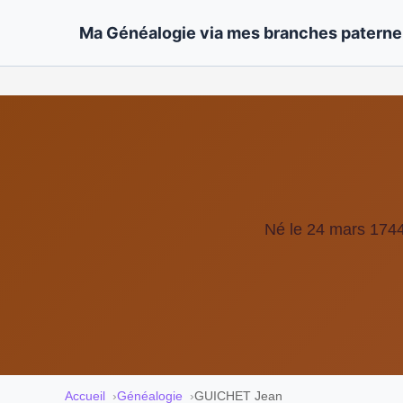
Ma Généalogie via mes branches paternel
Né le 24 mars 174
Accueil
Généalogie
GUICHET Jean