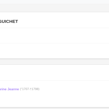
GUICHET
rine Jeanne
(°1707-†1798)