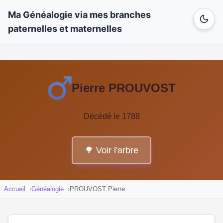
Ma Généalogie via mes branches
paternelles et maternelles
Pierre PROUVOST
Décédé le 1788
🌳 Voir l'arbre
Accueil
Généalogie
PROUVOST Pierre