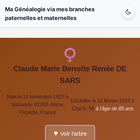
Ma Généalogie via mes branches
paternelles et maternelles
Claude Marie Benoîte Renée DE
SARS
Née le 12 novembre 1925 à
Décédée le 11 février 2010 à
Soissons, 02200, Aisne,
Crac'h, 56
à l'âge de 85 ans
Picardie, France
🌳 Voir l'arbre