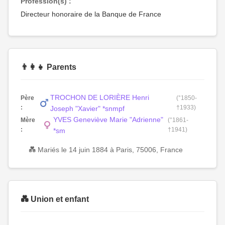
Profession(s) :
Directeur honoraire de la Banque de France
👨‍👩‍👧 Parents
TROCHON DE LORIÈRE Henri
Père
(°1850-
:
†1933)
Joseph "Xavier" *snmpf
YVES Geneviève Marie "Adrienne"
Mère
(°1861-
:
†1941)
*sm
💑 Mariés le 14 juin 1884 à Paris, 75006, France
💑 Union et enfant