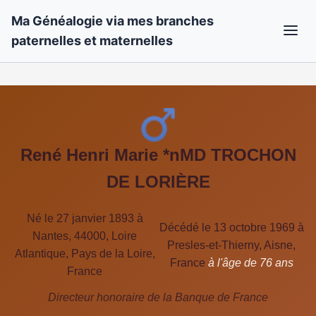
Ma Généalogie via mes branches
paternelles et maternelles
René Henri Marie *nMD TROCHON
DE LORIÈRE
Né le 27 janvier 1893 à
Décédé le 13 octobre 1969 à
Nantes, 44000, Loire
Presles-et-Thierny, Aisne,
Atlantique, Pays de la Loire,
France
à l'âge de 76 ans
France
Directeur honoraire de la Banque de France