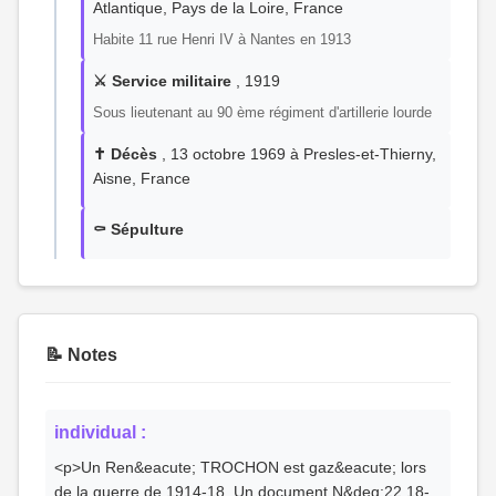
Atlantique, Pays de la Loire, France
Habite 11 rue Henri IV à Nantes en 1913
⚔️ Service militaire
, 1919
Sous lieutenant au 90 ème régiment d'artillerie lourde
✝️ Décès
, 13 octobre 1969 à Presles-et-Thierny,
Aisne, France
⚰️ Sépulture
📝 Notes
individual :
<p>Un Ren&eacute; TROCHON est gaz&eacute; lors
de la guerre de 1914-18. Un document N&deg;22 18-