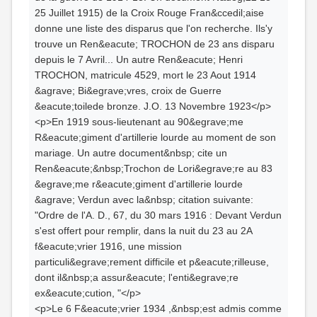
25 Juillet 1915) de la Croix Rouge Fran&ccedil;aise
donne une liste des disparus que l'on recherche. Ils'y
trouve un Ren&eacute; TROCHON de 23 ans disparu
depuis le 7 Avril... Un autre Ren&eacute; Henri
TROCHON, matricule 4529, mort le 23 Aout 1914
&agrave; Bi&egrave;vres, croix de Guerre
&eacute;toilede bronze. J.O. 13 Novembre 1923</p>
<p>En 1919 sous-lieutenant au 90&egrave;me
R&eacute;giment d'artillerie lourde au moment de son
mariage. Un autre document&nbsp; cite un
Ren&eacute;&nbsp;Trochon de Lori&egrave;re au 83
&egrave;me r&eacute;giment d'artillerie lourde
&agrave; Verdun avec la&nbsp; citation suivante:
"Ordre de l'A. D., 67, du 30 mars 1916 : Devant Verdun
s'est offert pour remplir, dans la nuit du 23 au 2A
f&eacute;vrier 1916, une mission
particuli&egrave;rement difficile et p&eacute;rilleuse,
dont il&nbsp;a assur&eacute; l'enti&egrave;re
ex&eacute;cution, "</p>
<p>Le 6 F&eacute;vrier 1934 ,&nbsp;est admis comme