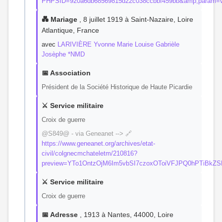
PHPSID=920a6db68569815d22c038ccbbf459bb&amp;param=
💑 Mariage
, 8 juillet 1919 à Saint-Nazaire, Loire
Atlantique, France
avec
LARIVIÈRE Yvonne Marie Louise Gabrièle
Josèphe *NMD
📅 Association
Président de la Société Historique de Haute Picardie
⚔️ Service militaire
Croix de guerre
@S849@ - via Geneanet --> 🔗
https://www.geneanet.org/archives/etat-
civil/colgnecmchateletm/210816?
preview=YTo1OntzOjM6Im5vbSI7czoxOToiVFJPQ0hPTiBkZ
⚔️ Service militaire
Croix de guerre
📅 Adresse
, 1913 à Nantes, 44000, Loire