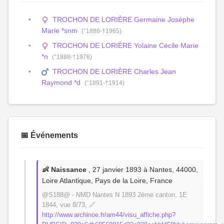
TROCHON DE LORIÈRE Germaine Josèphe
Marie *snm
(°1886-†1965)
TROCHON DE LORIÈRE Yolaine Cécile Marie
*n
(°1888-†1976)
TROCHON DE LORIÈRE Charles Jean
Raymond *d
(°1891-†1914)
📅 Événements
👶 Naissance
, 27 janvier 1893 à Nantes, 44000,
Loire Atlantique, Pays de la Loire, France
@S188@ - NMD Nantes N 1893 2ème canton, 1E
1844, vue 8/73, 🔗
http://www.archinoe.fr/am44/visu_affiche.php?