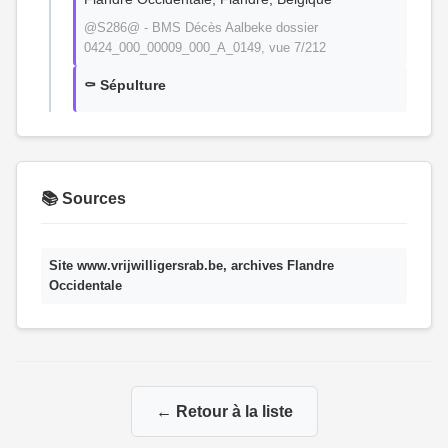
@S286@ - BMS Décès Aalbeke dossier
0424_000_00009_000_A_0149, vue 7/212
⚰️ Sépulture
📚 Sources
Site www.vrijwilligersrab.be, archives Flandre
Occidentale
← Retour à la liste