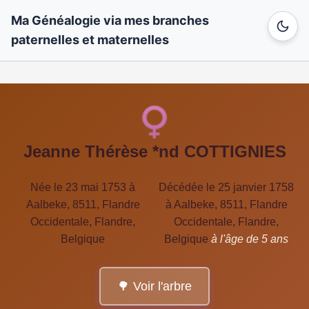
Ma Généalogie via mes branches
paternelles et maternelles
Jeanne Thérèse *nd COTTIGNIES
Née le 23 mai 1753 à
Décédée le 25 janvier 1758
Aalbeke, 8511, Flandre
à Aalbeke, 8511, Flandre
Occidentale, Flandre,
Occidentale, Flandre,
Belgique
Belgique
à l'âge de 5 ans
🌳 Voir l'arbre