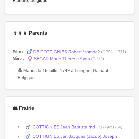
Flandre, Belgique
👨‍👩‍👧 Parents
DE COTTIGNIES Robert *snmdc2
Père :
(°1704-†1771)
SEGAR Marie Thérèse *snm
Mère :
(°1724)
💑 Mariés le 15 juillet 1749 à Luingne, Hainaut,
Belgique
👥 Fratrie
COTTIGNIES Jean Baptiste *nd
(°1749-†1754)
COTTIGNIES Jan Jacques (Jacob) Joseph