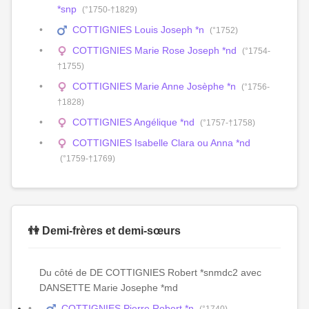
*snp
(°1750-†1829)
COTTIGNIES Louis Joseph *n
(°1752)
COTTIGNIES Marie Rose Joseph *nd
(°1754-
†1755)
COTTIGNIES Marie Anne Josèphe *n
(°1756-
†1828)
COTTIGNIES Angélique *nd
(°1757-†1758)
COTTIGNIES Isabelle Clara ou Anna *nd
(°1759-†1769)
👫 Demi-frères et demi-sœurs
Du côté de DE COTTIGNIES Robert *snmdc2 avec
DANSETTE Marie Josephe *md
COTTIGNIES Pierre Robert *n