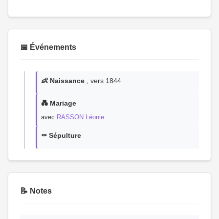
📅 Événements
👶 Naissance
, vers 1844
💑 Mariage
avec
RASSON Léonie
⚰️ Sépulture
📝 Notes