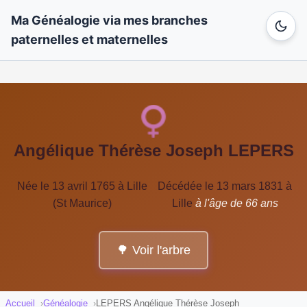
Ma Généalogie via mes branches
paternelles et maternelles
Angélique Thérèse Joseph LEPERS
Née le 13 avril 1765 à Lille
Décédée le 13 mars 1831 à
(St Maurice)
Lille
à l'âge de 66 ans
🌳 Voir l'arbre
Accueil
Généalogie
LEPERS Angélique Thérèse Joseph