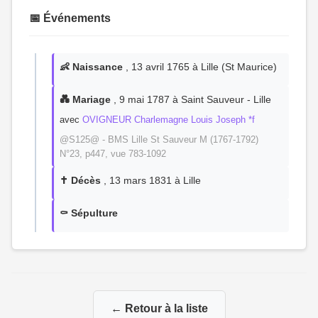
📅 Événements
👶 Naissance
, 13 avril 1765 à Lille (St Maurice)
💑 Mariage
, 9 mai 1787 à Saint Sauveur - Lille
avec
OVIGNEUR Charlemagne Louis Joseph *f
@S125@ - BMS Lille St Sauveur M (1767-1792)
N°23, p447, vue 783-1092
✝️ Décès
, 13 mars 1831 à Lille
⚰️ Sépulture
← Retour à la liste