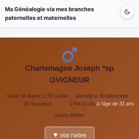
Ma Généalogie via mes branches
paternelles et maternelles
Charlemagne Joseph *sp
OVIGNEUR
Né le 16 février 1733 à Lille
Décédé le 30 décembre
(St Sauveur)
1764 à Lille
à l'âge de 31 ans
Maitre filletier
🌳 Voir l'arbre