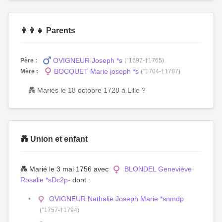
👨‍👩‍👧 Parents
OVIGNEUR Joseph *s
Père :
(°1697-†1765)
BOCQUET Marie joseph *s
Mère :
(°1704-†1787)
💑 Mariés le 18 octobre 1728 à Lille ?
💑 Union et enfant
💑 Marié le 3 mai 1756 avec
BLONDEL Geneviève
Rosalie *sDc2p-
dont :
OVIGNEUR Nathalie Joseph Marie *snmdp
(°1757-†1794)