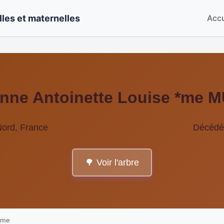
les et maternelles
Accu
nne Antoinette Louise *me
 Nord, France
Décédé
🌳 Voir l'arbre
*me