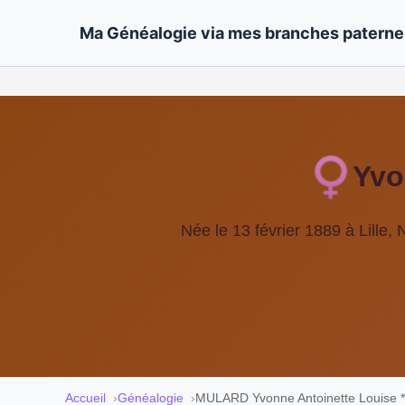
Ma Généalogie via mes branches paternel
Yvo
Née le 13 février 1889 à Lille,
Accueil
Généalogie
MULARD Yvonne Antoinette Louise 