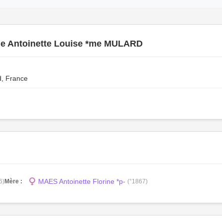
e Antoinette Louise *me MULARD
d, France
MAES Antoinette Florine *p-
6)
Mère :
(°1867)