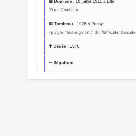
📅 Domicile
, 19 juillet 1911 à Lille
93 rue Gambetta
📅 Tombeau
, 1976 à Passy
<p style="text-align: left;" dir="ltr">Enterr&e
✝️ Décès
, 1976
⚰️ Sépulture