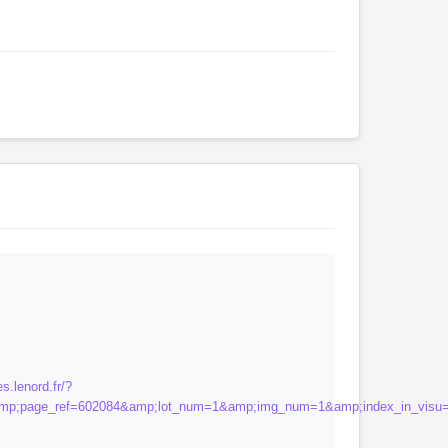
s.lenord.fr/?
p;page_ref=602084&amp;lot_num=1&amp;img_num=1&amp;index_in_visu