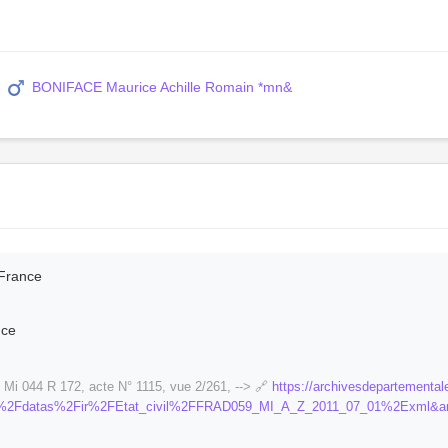
c
BONIFACE Maurice Achille Romain *mn&
 France
nce
Mi 044 R 172, acte N° 1115, vue 2/261, --> 🔗
https://archivesdepartementale
%2Fdatas%2Fir%2FEtat_civil%2FFRAD059_MI_A_Z_2011_07_01%2Exml&am