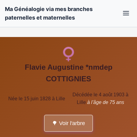
Ma Généalogie via mes branches
paternelles et maternelles
Flavie Augustine *nmdep
COTTIGNIES
Décédée le 4 août 1903 à
Née le 15 juin 1828 à Lille
Lille
à l'âge de 75 ans
🌳 Voir l'arbre