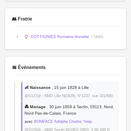
👥 Fratrie
COTTIGNIES Romaine Annette
(°1840)
📅 Événements
👶 Naissance
, 15 juin 1828 à Lille
@S127@ - NMD Lille N(1828), N°1237, vue 321/680
💑 Mariage
, 30 juin 1859 à Seclin, 59113, Nord,
Nord Pas-de-Calais, France
avec
BONIFACE Adolphe Charles *mep
@S125@ - NMD Seclin M(1852-1882), 5 Mi 048 R