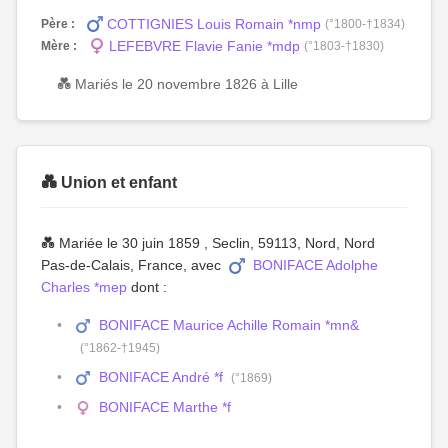
COTTIGNIES Louis Romain *nmp
Père :
(°1800-†1834)
LEFEBVRE Flavie Fanie *mdp
Mère :
(°1803-†1830)
💑 Mariés le 20 novembre 1826 à Lille
💑 Union et enfant
💑 Mariée le 30 juin 1859 , Seclin, 59113, Nord, Nord
Pas-de-Calais, France, avec
BONIFACE Adolphe
Charles *mep
dont :
BONIFACE Maurice Achille Romain *mn&
(°1862-†1945)
BONIFACE André *f
(°1869)
BONIFACE Marthe *f