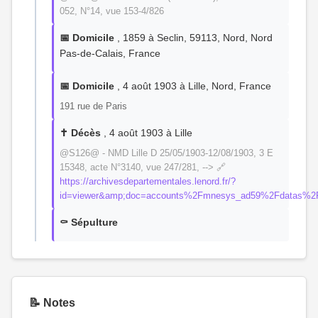
052, N°14, vue 153-4/826
📅 Domicile
, 1859 à Seclin, 59113, Nord, Nord
Pas-de-Calais, France
📅 Domicile
, 4 août 1903 à Lille, Nord, France
191 rue de Paris
✝️ Décès
, 4 août 1903 à Lille
@S126@ - NMD Lille D 25/05/1903-12/08/1903, 3 E
15348, acte N°3140, vue 247/281, --> 🔗
https://archivesdepartementales.lenord.fr/?
id=viewer&amp;doc=accounts%2Fmnesys_ad59%2Fdatas%2F
⚰️ Sépulture
📝 Notes