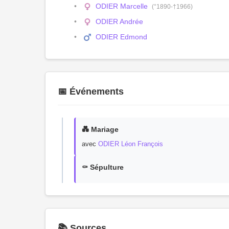
ODIER Marcelle
(°1890-†1966)
ODIER Andrée
ODIER Edmond
📅 Événements
💑 Mariage
avec
ODIER Léon François
⚰️ Sépulture
📚 Sources