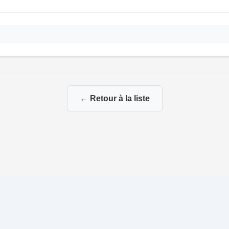
← Retour à la liste
ia mes branches paternelles et maternelles
|
|
Propulsé par
Gene