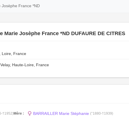
 Josèphe France *ND
te Marie Josèphe France *ND DUFAURE DE CITRES
 Loire, France
-Velay, Haute-Loire, France
BARRAILLER Marie Stéphanie
6-†1952)
Mère :
(°1880-†1939)