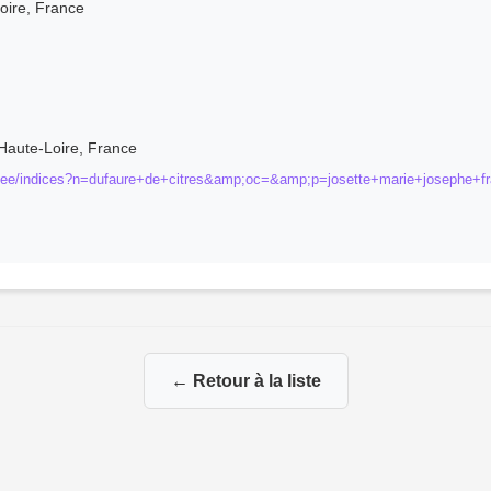
oire, France
 Haute-Loire, France
/insee/indices?n=dufaure+de+citres&amp;oc=&amp;p=josette+marie+josephe+
← Retour à la liste