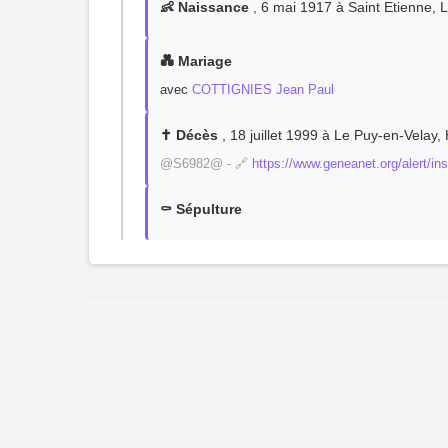
👶 Naissance
, 6 mai 1917 à Saint Etienne, L
💑 Mariage
avec
COTTIGNIES Jean Paul
✝️ Décès
, 18 juillet 1999 à Le Puy-en-Velay,
@S6982@ - 🔗
https://www.geneanet.org/alert
⚰️ Sépulture