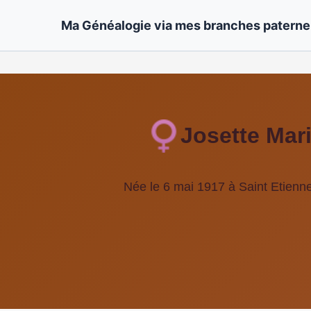
Ma Généalogie via mes branches paternel
Josette Ma
Née le 6 mai 1917 à Saint Etienne