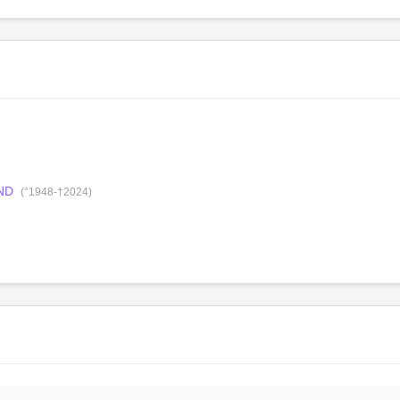
*ND
(°1948-†2024)