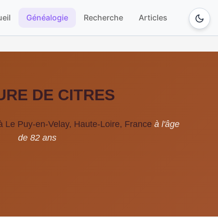
eil
Généalogie
Recherche
Articles
AURE DE CITRES
 à Le Puy-en-Velay, Haute-Loire, France
à l'âge
de 82 ans