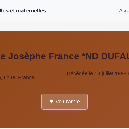
les et maternelles
Accu
rie Josèphe France *ND DUF
Décédée le 18 juillet 1999
, Loire, France
🌳 Voir l'arbre